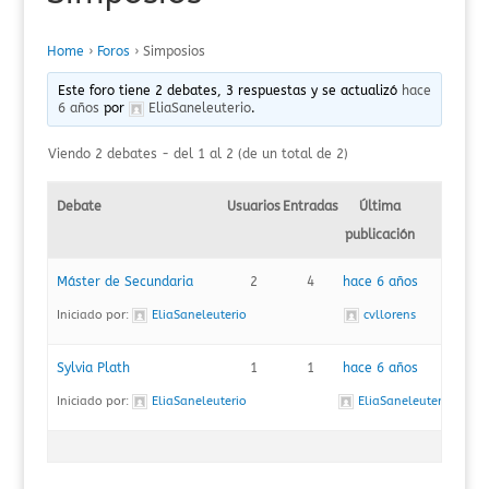
Home
›
Foros
›
Simposios
Este foro tiene 2 debates, 3 respuestas y se actualizó
hace
6 años
por
EliaSaneleuterio
.
Viendo 2 debates - del 1 al 2 (de un total de 2)
Debate
Usuarios
Entradas
Última
publicación
Máster de Secundaria
2
4
hace 6 años
Iniciado por:
EliaSaneleuterio
cvllorens
Sylvia Plath
1
1
hace 6 años
Iniciado por:
EliaSaneleuterio
EliaSaneleuterio