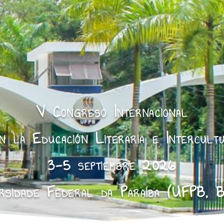
V Congreso Internacional
 la Educación Literaria e Intercult
3-5 septiembre 2026
rsidade Federal da Paraíba (UFPB, B