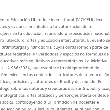
 la Educación Literaria e Intercultural (V CICELI) tiene
es y acciones orientadas a la valorización de la
ujeres en la educación, reuniendo a especialistas nacional
o, literatura, artes y educación intercultural. El evento se
s, dramaturgas y narradoras, cuyas obras forman parte de
titutos federales, universidades y espacios no formales de
ucativas más equitativas y representativas. La iniciativa
 n.º 14.986/2024, que establece la obligatoriedad de
s femeninas en los contenidos curriculares de la educación
óricos, artísticos y culturales de Brasil y del mundo. Por
iálogo sobre las autoras y creadoras del Sur Global, y aco
matográficas, artes plásticas y personajes literarios desde
ia social, contribuyendo a la formación de docentes e
educación plural e inclusiva. Además, se alinea con la