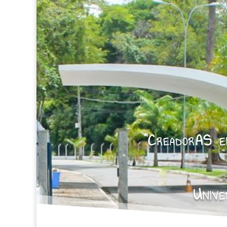
“CreadorAS en
Unive