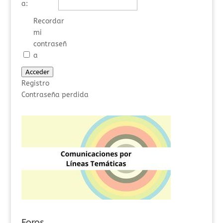
a:
Recordar
mi
contraseñ
a
Acceder
Registro
Contraseña perdida
Foros