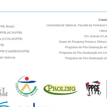
Colab
Universitat de València. Facultat de Formació 
PB, Brasil)
Litera
 UFPB (ACI/UFPB)
Pro Journal of Li
tes (CCHLA/UFPB)
Grupo de Pesquisa Poesia e Gênero 
PB)
Programa de Pós-Graduação e
 UFPB (CAp/EBAS/UFPB)
Programa de Pós-Graduação em Li
 de València
Programa de Pós-Graduação 