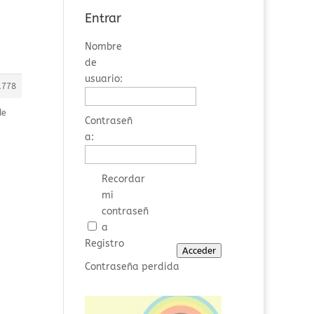
Entrar
Nombre
de
usuario:
1778
de
Contraseñ
a:
Recordar
mi
contraseñ
a
Registro
Acceder
Contraseña perdida