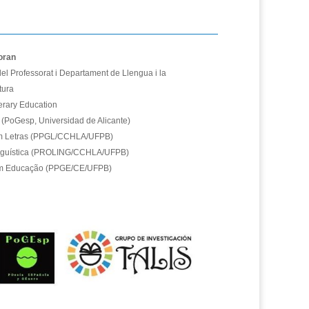
oran
del Professorat i Departament de Llengua i la
tura
terary Education
(PoGesp, Universidad de Alicante)
m Letras (PPGL/CCHLA/UFPB)
nguística (PROLING/CCHLA/UFPB)
em Educação (PPGE/CE/UFPB)