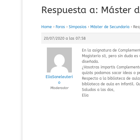
Respuesta a: Máster 
Home
›
Foros
›
Simposios
›
Máster de Secundaria
›
Res
20/07/2020 a las 07:58
En la asignatura de Complement
Magisterio sí), pero sin duda es
diseñada.
¿Vosotras impartís Complemento
quizás podamos sacar ideas o p
EliaSaneleuteri
Respecto a la biblioteca de aul
o
biblioteca de aula en Infantil. 
Moderador
Saludos a las dos,
Elia