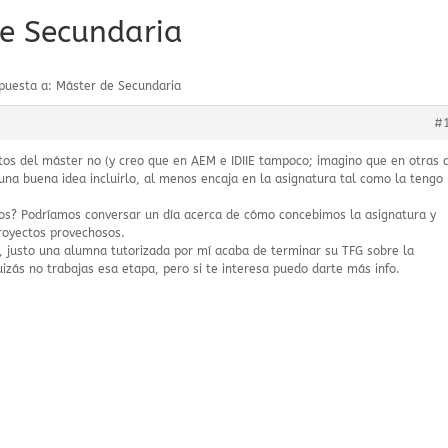
de Secundaria
puesta a: Máster de Secundaria
#
os del máster no (y creo que en AEM e IDIIE tampoco; imagino que en otras 
 una buena idea incluirlo, al menos encaja en la asignatura tal como la tengo
s? Podríamos conversar un día acerca de cómo concebimos la asignatura y
royectos provechosos.
a, justo una alumna tutorizada por mí acaba de terminar su TFG sobre la
Quizás no trabajas esa etapa, pero si te interesa puedo darte más info.