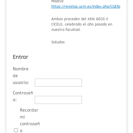
Madrid:
https://revistas.ucm.es/index.php/CGEN/issue/
Ambos proceden del XXIX AEGS (I
CICELI), celebrado el año pasado en
nuestra facultad.
Saludos
Entrar
Nombre
de
usuario:
Contraseñ
a:
Recordar
mi
contraseñ
a