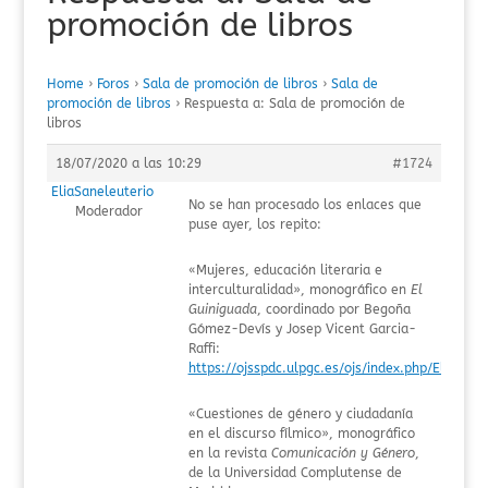
promoción de libros
Home
›
Foros
›
Sala de promoción de libros
›
Sala de
promoción de libros
›
Respuesta a: Sala de promoción de
libros
18/07/2020 a las 10:29
#1724
EliaSaneleuterio
No se han procesado los enlaces que
Moderador
puse ayer, los repito:
«Mujeres, educación literaria e
interculturalidad», monográfico en
El
Guiniguada
, coordinado por Begoña
Gómez-Devís y Josep Vicent Garcia-
Raffi:
https://ojsspdc.ulpgc.es/ojs/index.php/ElGui
«Cuestiones de género y ciudadanía
en el discurso fílmico», monográfico
en la revista
Comunicación y Género
,
de la Universidad Complutense de