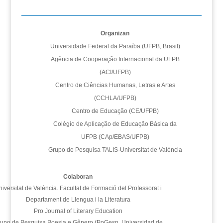
Organizan
Universidade Federal da Paraíba (UFPB, Brasil)
Agência de Cooperação Internacional da UFPB
(ACI/UFPB)
Centro de Ciências Humanas, Letras e Artes
(CCHLA/UFPB)
Centro de Educação (CE/UFPB)
Colégio de Aplicação de Educação Básica da
UFPB (CAp/EBAS/UFPB)
Grupo de Pesquisa TALIS-Universitat de València
Colaboran
iversitat de València. Facultat de Formació del Professorat i
Departament de Llengua i la Literatura
Pro Journal of Literary Education
upo de Pesquisa Poesia e Gênero (PoGesp, Universidad de